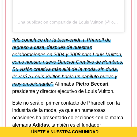
Una publicación compartida de Louis Vuitton (@louisvuitton)
“Me complace dar la bienvenida a Pharrell de
regreso a casa, después de nuestras
colaboraciones en 2004 y 2008 para Louis Vuitton,
como nuestro nuevo Director Creativo de Hombres.
Su visión creativa más allá de la moda, sin duda,
llevará a Louis Vuitton hacia un capítulo nuevo y
muy emocionante”.
Afirmaba
Pietro Beccari
,
presidente y director ejecutivo de Louis Vuitton.
Este no será el primer contacto de Phareell con la
industria de la moda, ya que en numerosas
ocasiones ha presentado colecciones con la marca
alemana
Adidas
, también es el fundador
ÚNETE A NUESTRA COMUNIDAD
de
Billionaire Boys Club
e
Ice Cream
, y de la