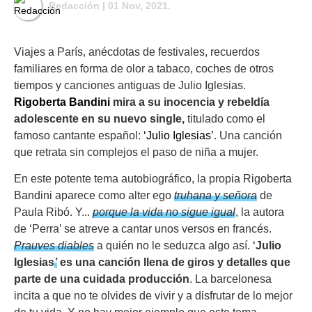
Redacción
| 01 Nov, 2021.
Viajes a París, anécdotas de festivales, recuerdos
familiares en forma de olor a tabaco, coches de otros
tiempos y canciones antiguas de Julio Iglesias.
Rigoberta Bandini
mira a su inocencia y rebeldía
adolescente en su nuevo single,
titulado como el
famoso cantante español:
‘Julio Iglesias’
. Una canción
que retrata sin complejos el paso de niña a mujer.
En este potente tema autobiográfico, la propia Rigoberta
Bandini aparece como alter ego
truhana y señora
de
Paula Ribó. Y...
porque la vida no sigue igual
, la autora
de ‘Perra’ se atreve a cantar unos versos en francés.
Prauves diables
a quién no le seduzca algo así.
‘
Julio
Iglesias
’
es una canción llena de giros y detalles que
parte de una cuidada producción
. La barcelonesa
incita a que no te olvides de vivir y a disfrutar de lo mejor