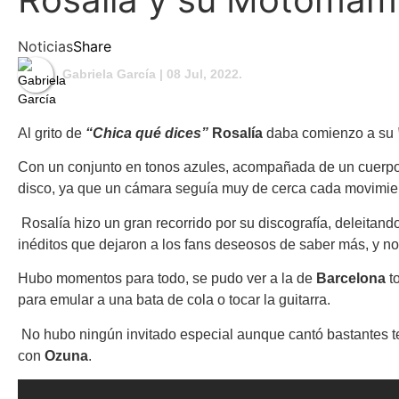
Noticias
Share
Gabriela García
| 08 Jul, 2022.
Al grito de
“Chica qué dices”
Rosalía
daba comienzo a su
Con un conjunto en tonos azules, acompañada de un cuerpo
disco, ya que un cámara seguía muy de cerca cada movimiento
Rosalía hizo un gran recorrido por su discografía, deleitand
inéditos que dejaron a los fans deseosos de saber más, y 
Hubo momentos para todo, se pudo ver a la de
Barcelona
to
para emular a una bata de cola o tocar la guitarra.
No hubo ningún invitado especial aunque cantó bastantes t
con
Ozuna
.