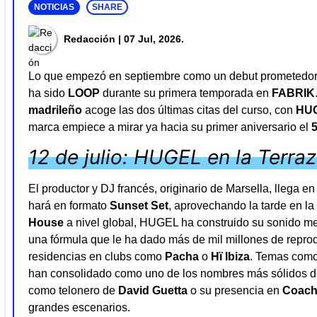
NOTICIAS
SHARE
Redacción
| 07 Jul, 2026.
Lo que empezó en septiembre como un debut prometedor 
ha sido
LOOP
durante su primera temporada en
FABRIK
madrileño
acoge las dos últimas citas del curso, con
HU
marca empiece a mirar ya hacia su primer aniversario el
12 de julio: HUGEL en la Terra
El productor y DJ francés, originario de Marsella, llega 
hará en formato
Sunset Set
, aprovechando la tarde en l
House
a nivel global, HUGEL ha construido su sonido mez
una fórmula que le ha dado más de mil millones de reprodu
residencias en clubs como
Pacha
o
Hï Ibiza
. Temas com
han consolidado como uno de los nombres más sólidos de
como telonero de
David Guetta
o su presencia en
Coach
grandes escenarios.