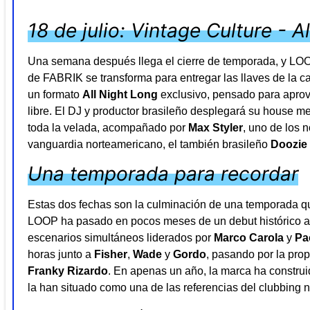
18 de julio: Vintage Culture - A
Una semana después llega el cierre de temporada, y LOOP
de FABRIK se transforma para entregar las llaves de la c
un formato
All Night Long
exclusivo, pensado para aprove
libre. El DJ y productor brasileño desplegará su house m
toda la velada, acompañado por
Max Styler
, uno de los 
vanguardia norteamericano, el también brasileño
Doozie
Una temporada para recordar
Estas dos fechas son la culminación de una temporada qu
LOOP ha pasado en pocos meses de un debut histórico a 
escenarios simultáneos liderados por
Marco Carola
y
Pa
horas junto a
Fisher
,
Wade
y
Gordo
, pasando por la pr
Franky Rizardo
. En apenas un año, la marca ha construi
la han situado como una de las referencias del clubbing n