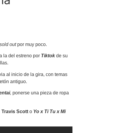
sold out
por muy poco.
a la del estreno por
Tiktok
de su
las.
a al inicio de la gira, con temas
etón antiguo.
entai
,
ponerse una pieza de ropa
n
Travis Scott
o
Yo x Ti Tu x Mi