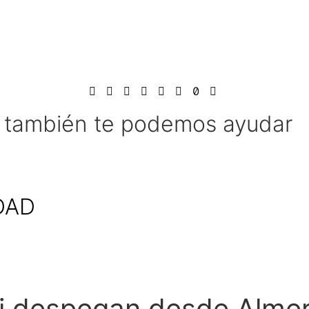
l también te podemos ayudar
DAD
i despegan desde Almer