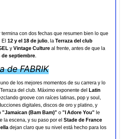
termina con dos fechas que resumen bien lo que
. El
12 y el 18 de julio
, la
Terraza del club
GEL
y
Vintage Culture
al frente, antes de que la
5 de septiembre
.
za de FABRIK
en uno de los mejores momentos de su carrera y lo
a Terraza del club. Máximo exponente del
Latin
clando groove con raíces latinas, pop y soul,
cciones digitales, discos de oro y platino, y
o
"Jamaican (Bam Bam)"
o
"I Adore You"
le
 la escena, y su paso por el
Stade de France
ella
dejan claro que su nivel está hecho para los