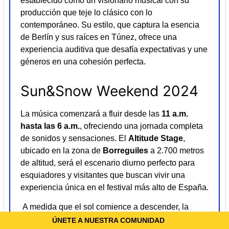
establecido como un visionario musical con su
producción que teje lo clásico con lo
contemporáneo. Su estilo, que captura la esencia
de Berlín y sus raíces en Túnez, ofrece una
experiencia auditiva que desafía expectativas y une
géneros en una cohesión perfecta.
Sun&Snow Weekend 2024
La música comenzará a fluir desde las
11 a.m.
hasta las 6 a.m.
, ofreciendo una jornada completa
de sonidos y sensaciones. El
Altitude Stage
,
ubicado en la zona de
Borreguiles
a 2.700 metros
de altitud, será el escenario diurno perfecto para
esquiadores y visitantes que buscan vivir una
experiencia única en el festival más alto de España.
A medida que el sol comience a descender, la
acción se trasladará al
Igloo Stage
y
The
ÚNETE A NUESTRA COMUNIDAD