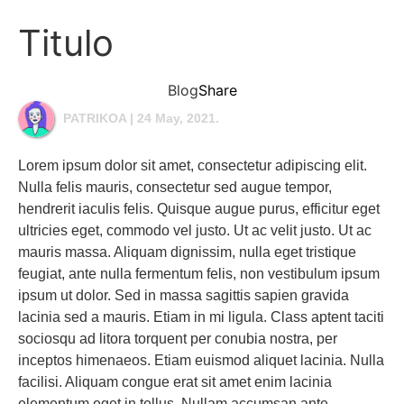
Titulo
Blog
Share
PATRIKOA
| 24 May, 2021.
Lorem ipsum dolor sit amet, consectetur adipiscing elit.
Nulla felis mauris, consectetur sed augue tempor,
hendrerit iaculis felis. Quisque augue purus, efficitur eget
ultricies eget, commodo vel justo. Ut ac velit justo. Ut ac
mauris massa. Aliquam dignissim, nulla eget tristique
feugiat, ante nulla fermentum felis, non vestibulum ipsum
ipsum ut dolor. Sed in massa sagittis sapien gravida
lacinia sed a mauris. Etiam in mi ligula. Class aptent taciti
sociosqu ad litora torquent per conubia nostra, per
inceptos himenaeos. Etiam euismod aliquet lacinia. Nulla
facilisi. Aliquam congue erat sit amet enim lacinia
elementum eget in tellus. Nullam accumsan ante