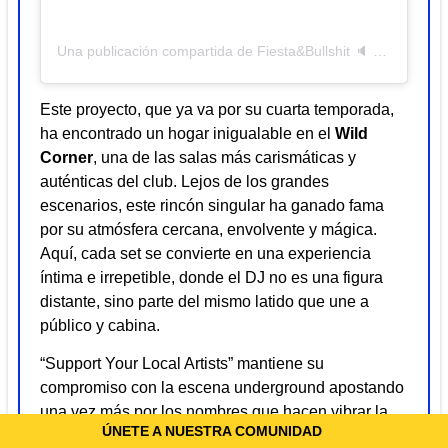
Una publicación compartida de Fiesta&Bullshit 🔈 (@fiestaybullst)
Este proyecto, que ya va por su cuarta temporada,
ha encontrado un hogar inigualable en el
Wild
Corner
, una de las salas más carismáticas y
auténticas del club. Lejos de los grandes
escenarios, este rincón singular ha ganado fama
por su atmósfera cercana, envolvente y mágica.
Aquí, cada set se convierte en una experiencia
íntima e irrepetible, donde el DJ no es una figura
distante, sino parte del mismo latido que une a
público y cabina.
“Support Your Local Artists” mantiene su
compromiso con la escena underground apostando
una vez más por los nombres que hacen vibrar la
ÚNETE A NUESTRA COMUNIDAD
isla desde sus raíces. Pasión, constancia y una