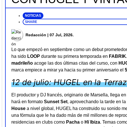
NOTICIAS
SHARE
Redacción
| 07 Jul, 2026.
Lo que empezó en septiembre como un debut prometedor 
ha sido
LOOP
durante su primera temporada en
FABRIK
madrileño
acoge las dos últimas citas del curso, con
HU
marca empiece a mirar ya hacia su primer aniversario el
12 de julio: HUGEL en la Terra
El productor y DJ francés, originario de Marsella, llega 
hará en formato
Sunset Set
, aprovechando la tarde en l
House
a nivel global, HUGEL ha construido su sonido mez
una fórmula que le ha dado más de mil millones de reprodu
residencias en clubs como
Pacha
o
Hï Ibiza
. Temas com