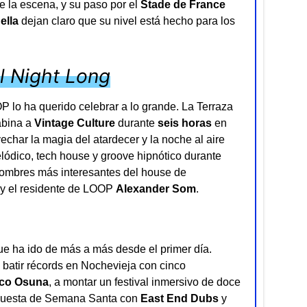
 la escena, y su paso por el
Stade de France
ella
dejan claro que su nivel está hecho para los
ll Night Long
 lo ha querido celebrar a lo grande. La Terraza
abina a
Vintage Culture
durante
seis horas
en
char la magia del atardecer y la noche al aire
elódico, tech house y groove hipnótico durante
nombres más interesantes del house de
y el residente de LOOP
Alexander Som
.
e ha ido de más a más desde el primer día.
batir récords en Nochevieja con cinco
co Osuna
, a montar un festival inmersivo de doce
opuesta de Semana Santa con
East End Dubs
y