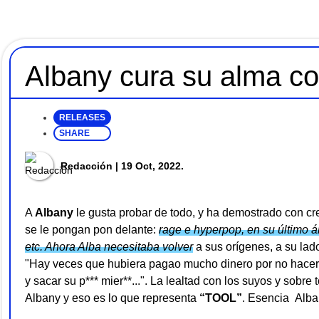
Albany cura su alma c
RELEASES
SHARE
Redacción
| 19 Oct, 2022.
A
Albany
le gusta probar de todo, y ha demostrado con c
se le pongan pon delante:
rage e hyperpop, en su último 
etc. Ahora Alba necesitaba volver
a sus orígenes, a su la
"Hay veces que hubiera pagao mucho dinero por no hacer 
y sacar su p*** mier**...". La lealtad con los suyos y sobre
Albany y eso es lo que representa
“
TOOL
”
. Esencia Alb