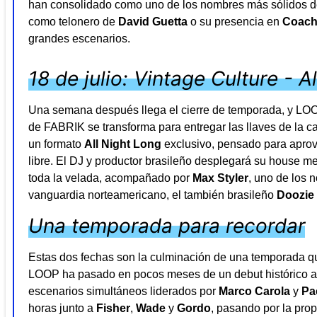
han consolidado como uno de los nombres más sólidos de
como telonero de
David Guetta
o su presencia en
Coach
grandes escenarios.
18 de julio: Vintage Culture - A
Una semana después llega el cierre de temporada, y LOOP
de FABRIK se transforma para entregar las llaves de la c
un formato
All Night Long
exclusivo, pensado para aprove
libre. El DJ y productor brasileño desplegará su house m
toda la velada, acompañado por
Max Styler
, uno de los 
vanguardia norteamericano, el también brasileño
Doozie
Una temporada para recordar
Estas dos fechas son la culminación de una temporada qu
LOOP ha pasado en pocos meses de un debut histórico a 
escenarios simultáneos liderados por
Marco Carola
y
Pa
horas junto a
Fisher
,
Wade
y
Gordo
, pasando por la pr