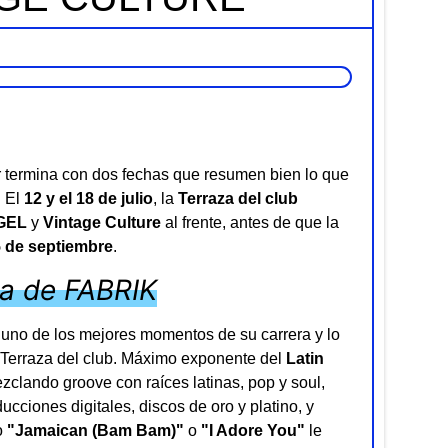
termina con dos fechas que resumen bien lo que
. El
12 y el 18 de julio
, la
Terraza del club
GEL
y
Vintage Culture
al frente, antes de que la
5 de septiembre
.
za de FABRIK
en uno de los mejores momentos de su carrera y lo
a Terraza del club. Máximo exponente del
Latin
clando groove con raíces latinas, pop y soul,
cciones digitales, discos de oro y platino, y
o
"Jamaican (Bam Bam)"
o
"I Adore You"
le