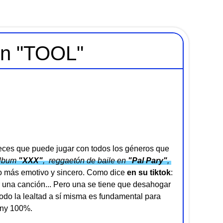
on "TOOL"
reces que puede jugar con todos los géneros que
álbum
"
XXX
"
, reggaetón de baile en
"
Pal Pary
"
,
do más emotivo y sincero. Como dice
en su tiktok
:
una canción... Pero una se tiene que desahogar
 todo la lealtad a sí misma es fundamental para
any 100%.