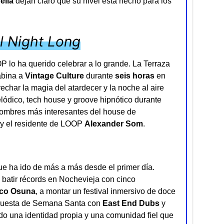
ella
dejan claro que su nivel está hecho para los
ll Night Long
 lo ha querido celebrar a lo grande. La Terraza
abina a
Vintage Culture
durante
seis horas
en
char la magia del atardecer y la noche al aire
elódico, tech house y groove hipnótico durante
nombres más interesantes del house de
y el residente de LOOP
Alexander Som
.
e ha ido de más a más desde el primer día.
batir récords en Nochevieja con cinco
co Osuna
, a montar un festival inmersivo de doce
opuesta de Semana Santa con
East End Dubs
y
do una identidad propia y una comunidad fiel que