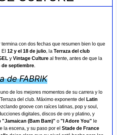
termina con dos fechas que resumen bien lo que
. El
12 y el 18 de julio
, la
Terraza del club
GEL
y
Vintage Culture
al frente, antes de que la
5 de septiembre
.
za de FABRIK
en uno de los mejores momentos de su carrera y lo
a Terraza del club. Máximo exponente del
Latin
clando groove con raíces latinas, pop y soul,
cciones digitales, discos de oro y platino, y
o
"Jamaican (Bam Bam)"
o
"I Adore You"
le
 la escena, y su paso por el
Stade de France