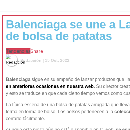
Balenciaga se une a L
de bolsa de patatas
Tendencias
Share
Redacción
| 15 Oct, 2022.
Balenciaga
sigue en su empeño de lanzar productos que lla
en anteriores ocasiones en nuestra web
. Su director crea
y esto se traduce en que cada cierto tiempo vemos como cua
La típica escena de una bolsa de patatas arrugada que lleva
forma en forma de bolso. Los bolsos pertenecen a la
colecc
cerrarlo fácilmente.
Aunque esta pieza aún no está disponible en la web,
se esp