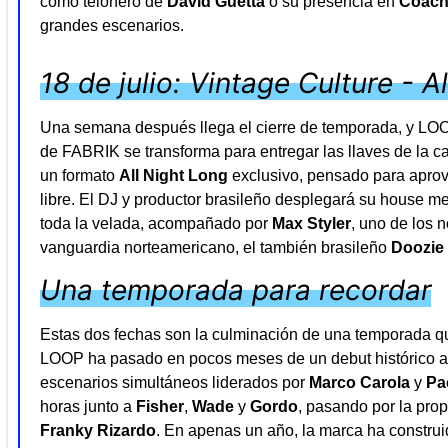
como telonero de
David Guetta
o su presencia en
Coach
grandes escenarios.
18 de julio: Vintage Culture - A
Una semana después llega el cierre de temporada, y LOOP
de FABRIK se transforma para entregar las llaves de la c
un formato
All Night Long
exclusivo, pensado para aprove
libre. El DJ y productor brasileño desplegará su house m
toda la velada, acompañado por
Max Styler
, uno de los 
vanguardia norteamericano, el también brasileño
Doozie
Una temporada para recordar
Estas dos fechas son la culminación de una temporada qu
LOOP ha pasado en pocos meses de un debut histórico a 
escenarios simultáneos liderados por
Marco Carola
y
Pa
horas junto a
Fisher
,
Wade
y
Gordo
, pasando por la pr
Franky Rizardo
. En apenas un año, la marca ha construi