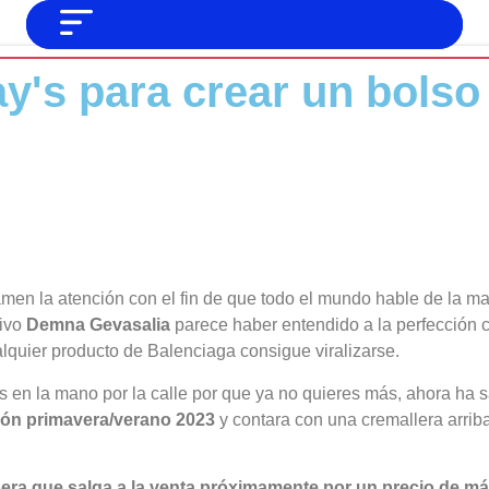
NO SOMOS CHAT GPT, PERO IGUAL
Noticias
ay's para crear un bols
TAMBIÉN TE PODEMOS AYUDAR
Tendencias
Entrevistas
Foodie
Cultura
Mix series
men la atención con el fin de que todo el mundo hable de la m
Barras Del Mes
tivo
Demna Gevasalia
parece haber entendido a la perfección 
lquier producto de Balenciaga consigue viralizarse.
Música
s en la mano por la calle por que ya no quieres más, ahora ha
ión primavera/verano 2023
y contara con una cremallera arriba 
era que salga a la venta próximamente por un precio de má