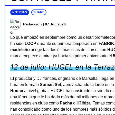
NOTICIAS
SHARE
Redacción
| 07 Jul, 2026.
Lo que empezó en septiembre como un debut prometedor 
ha sido
LOOP
durante su primera temporada en
FABRIK
madrileño
acoge las dos últimas citas del curso, con
HU
marca empiece a mirar ya hacia su primer aniversario el
12 de julio: HUGEL en la Terra
El productor y DJ francés, originario de Marsella, llega 
hará en formato
Sunset Set
, aprovechando la tarde en l
House
a nivel global, HUGEL ha construido su sonido mez
una fórmula que le ha dado más de mil millones de reprodu
residencias en clubs como
Pacha
o
Hï Ibiza
. Temas com
han consolidado como uno de los nombres más sólidos de