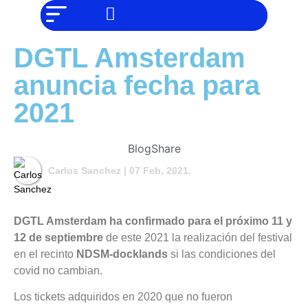
NO SOMOS
Noticias
CHAT GPT,
PERO IGUAL
Tendencias
TAMBIÉN TE
DGTL Amsterdam
PODEMOS
AYUDAR
Entrevistas
anuncia fecha para
Foodie
2021
Cultura
Mix
Blog
Share
series
Carlos Sanchez
| 07 Feb, 2021.
Barras
Del
Mes
DGTL Amsterdam ha confirmado para el próximo 11 y
12 de septiembre
de este 2021 la realización del festival
Música
en el recinto
NDSM-docklands
si las condiciones del
covid no cambian.
Los tickets adquiridos en 2020 que no fueron