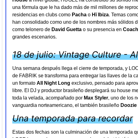
una fórmula que le ha dado más de mil millones de reprodu
residencias en clubs como
Pacha
o
Hï Ibiza
. Temas com
han consolidado como uno de los nombres más sólidos de
como telonero de
David Guetta
o su presencia en
Coach
grandes escenarios.
18 de julio: Vintage Culture - A
Una semana después llega el cierre de temporada, y LOOP
de FABRIK se transforma para entregar las llaves de la c
un formato
All Night Long
exclusivo, pensado para aprove
libre. El DJ y productor brasileño desplegará su house m
toda la velada, acompañado por
Max Styler
, uno de los 
vanguardia norteamericano, el también brasileño
Doozie
Una temporada para recordar
Estas dos fechas son la culminación de una temporada qu