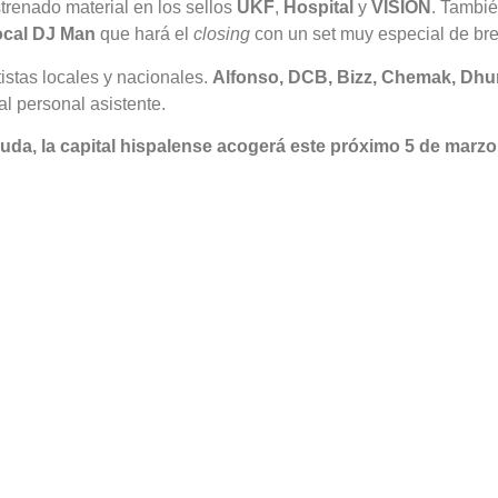
renado material en los sellos
UKF
,
Hospital
y
VISION
. Tambié
ocal DJ Man
que hará el
closing
con un set muy especial de br
istas locales y nacionales.
Alfonso, DCB, Bizz, Chemak, Dhun
l personal asistente.
uda, la capital hispalense acogerá este próximo 5 de marzo