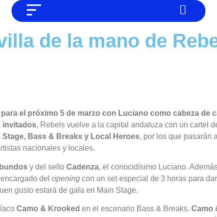
NO SOMOS CHAT GPT, PERO IGUAL
Noticias
villa de la mano de Rebe
TAMBIÉN TE PODEMOS AYUDAR
Tendencias
Entrevistas
Foodie
Cultura
a para el próximo 5 de marzo con Luciano como cabeza de c
Mix series
 invitados
, Rebels vuelve a la capital andaluza con un cartel d
 Stage, Bass & Breaks y Local Heroes
, por los que pasarán 
Barras Del Mes
rtistas nacionales y locales.
Música
bundos
y del sello
Cadenza
, el conocidísimo Luciano. Además
 encargado del
opening
con un set especial de 3 horas para dar
buen gusto estará de gala en Main Stage.
ríaco
Camo & Krooked
en el escenario Bass & Breaks.
Camo 