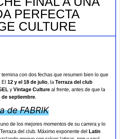
HE FINAL A UNA
A PERFECTA
AGE CULTURE
termina con dos fechas que resumen bien lo que
. El
12 y el 18 de julio
, la
Terraza del club
GEL
y
Vintage Culture
al frente, antes de que la
5 de septiembre
.
za de FABRIK
en uno de los mejores momentos de su carrera y lo
a Terraza del club. Máximo exponente del
Latin
clando groove con raíces latinas, pop y soul,