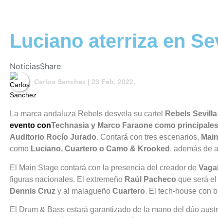
Luciano aterriza en Se
Noticias
Share
Carlos Sanchez
| 23 Feb, 2022.
La marca andaluza Rebels desvela su cartel
Rebels Sevill
evento con
Technasia y Marco Faraone como principales
Auditorio Rocío Jurado
. Contará con tres escenarios,
Main
como
Luciano, Cuartero o Camo & Krooked
, además de a
El Main Stage contará con la presencia del creador de
Vaga
figuras nacionales. El extremeño
Raúl Pacheco
que será el
Dennis Cruz
y al malagueño
Cuartero
. El tech-house con 
El Drum & Bass estará garantizado de la mano del dúo aust