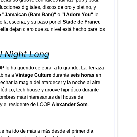
cciones digitales, discos de oro y platino, y
o
"Jamaican (Bam Bam)"
o
"I Adore You"
le
 la escena, y su paso por el
Stade de France
ella
dejan claro que su nivel está hecho para los
ll Night Long
 lo ha querido celebrar a lo grande. La Terraza
abina a
Vintage Culture
durante
seis horas
en
char la magia del atardecer y la noche al aire
elódico, tech house y groove hipnótico durante
nombres más interesantes del house de
y el residente de LOOP
Alexander Som
.
e ha ido de más a más desde el primer día.