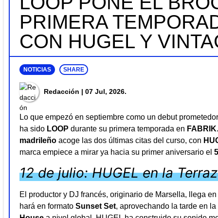
LOOP PONE EL BROC
PRIMERA TEMPORAD
CON HUGEL Y VINT
NOTICIAS
SHARE
Redacción
| 07 Jul, 2026.
Lo que empezó en septiembre como un debut prometedor 
ha sido
LOOP
durante su primera temporada en
FABRIK
madrileño
acoge las dos últimas citas del curso, con
HU
marca empiece a mirar ya hacia su primer aniversario el
12 de julio: HUGEL en la Terra
El productor y DJ francés, originario de Marsella, llega 
hará en formato
Sunset Set
, aprovechando la tarde en l
House
a nivel global, HUGEL ha construido su sonido mez