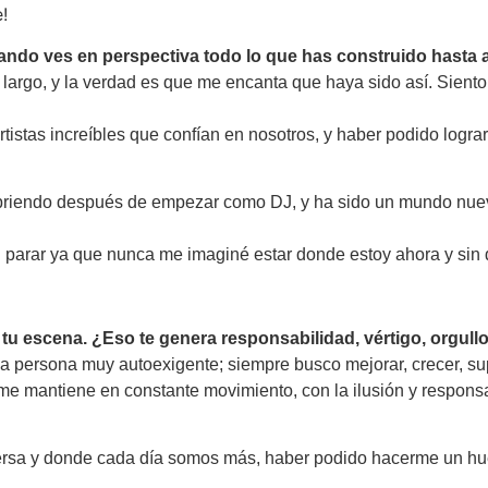
!
ndo ves en perspectiva todo lo que has construido hasta 
largo, y la verdad es que me encanta que haya sido así. Siento
artistas increíbles que confían en nosotros, y haber podido logra
cubriendo después de empezar como DJ, y ha sido un mundo nu
n parar ya que nunca me imaginé estar donde estoy ahora y sin 
 tu escena. ¿Eso te genera responsabilidad, vértigo, orgul
 persona muy autoexigente; siempre busco mejorar, crecer, s
 me mantiene en constante movimiento, con la ilusión y respons
versa y donde cada día somos más, haber podido hacerme un hue