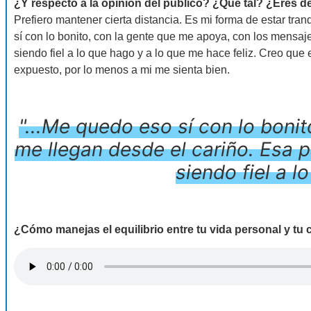
¿Y respecto a la opinión del público? ¿Qué tal? ¿Eres de
Prefiero mantener cierta distancia. Es mi forma de estar tra
sí con lo bonito, con la gente que me apoya, con los mensaj
siendo fiel a lo que hago y a lo que me hace feliz.
Creo que e
expuesto, por lo menos a mi me sienta bien.
"...Me quedo eso sí con lo boni
me llegan desde el cariño. Esa p
siendo fiel a l
¿Cómo manejas el equilibrio entre tu vida personal y tu