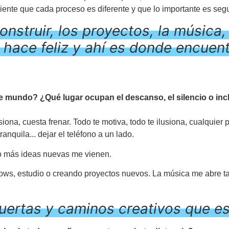
iente que cada proceso es diferente y que lo importante es se
nstruir, los proyectos, la música, 
hace feliz y ahí es donde encuent
e mundo? ¿Qué lugar ocupan el descanso, el silencio o incl
ona, cuesta frenar. Todo te motiva, todo te ilusiona, cualquier
ranquila... dejar el teléfono a un lado.
o más ideas nuevas me vienen.
hows, estudio o creando proyectos nuevos.
La música me abre ta
uertas y caminos creativos que es