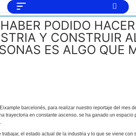
NO SOMOS CHAT GPT, PERO IGUAL
Noticias
 "HABER PODIDO HACE
TAMBIÉN TE PODEMOS AYUDAR
Tendencias
STRIA Y CONSTRUIR 
Entrevistas
RSONAS ES ALGO QUE 
Foodie
Cultura
Mix series
Barras Del Mes
Música
 Eixample barcelonés, para realizar nuestro reportaje del mes d
 una trayectoria en constante ascenso, se ha ganado un espacio 
.
rabajar, el estado actual de la industria y lo que se viene con 