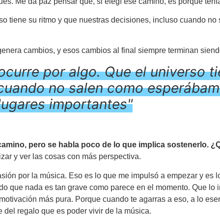
és. Me da paz pensar que, si elegí ese camino, es porque tenía
so tiene su ritmo y que nuestras decisiones, incluso cuando 
genera cambios, y esos cambios al final siempre terminan siend
urre por algo. Que el universo ti
o cuando no salen como esperábamo
lugares importantes"
l camino, pero se habla poco de lo que implica sostenerlo. 
izar y ver las cosas con más perspectiva.
a pasión por la música. Eso es lo que me impulsó a empezar y es
do que nada es tan grave como parece en el momento. Que lo im
 motivación más pura. Porque cuando te agarras a eso, a lo es
e del regalo que es poder vivir de la música.